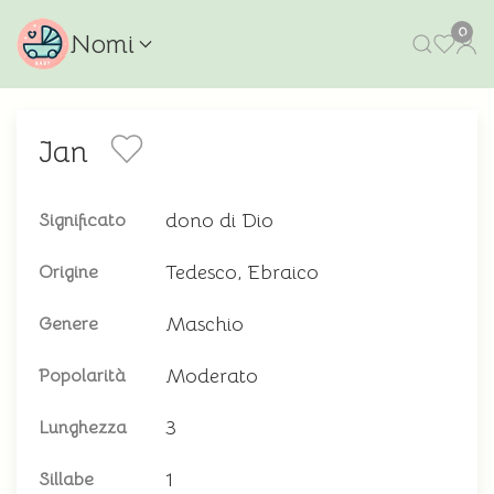
0
Nomi
Jan
dono di Dio
Significato
Tedesco, Ebraico
Origine
Maschio
Genere
Moderato
Popolarità
3
Lunghezza
1
Sillabe