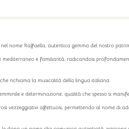
te nel nome Raffaella, autentica gemma del nostro patr
mediterraneo e familiarità, radicandosi profondament
he richiama la musicalità della lingua italiana.
femminile e determinazione, qualità che spesso si mani
si vezzeggiativi affettuosi, permettendo al nome di ada
a le dona un nome che comunica autenticità, passione e u