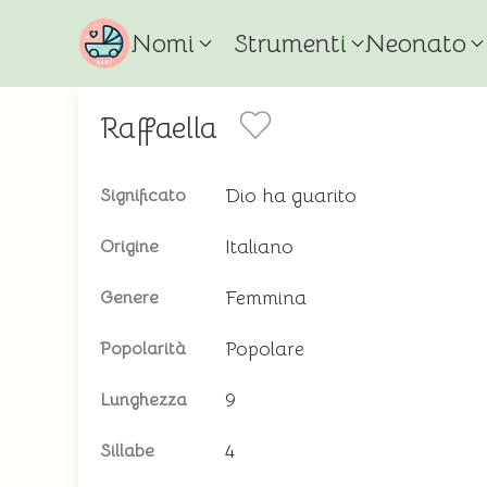
Nomi
Strumenti
Neonato
Raffaella
Dio ha guarito
Significato
Italiano
Origine
Femmina
Genere
Popolare
Popolarità
9
Lunghezza
4
Sillabe