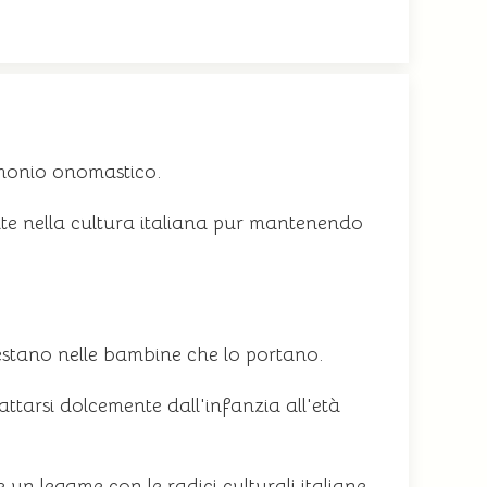
imonio onomastico.
e nella cultura italiana pur mantenendo
festano nelle bambine che lo portano.
ttarsi dolcemente dall'infanzia all'età
n legame con le radici culturali italiane.