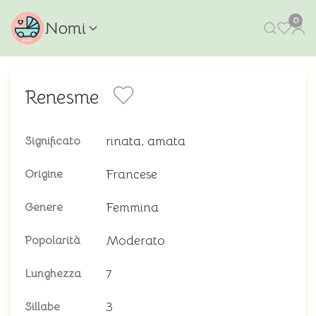
0
Nomi
Renesme
rinata, amata
Significato
Francese
Origine
Femmina
Genere
Moderato
Popolarità
7
Lunghezza
3
Sillabe