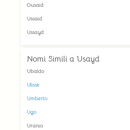
Ousaid
Ussaid
Ussayd
Nomi Simili a Usayd
Ubaldo
Ulisse
Umberto
Ugo
Uranio