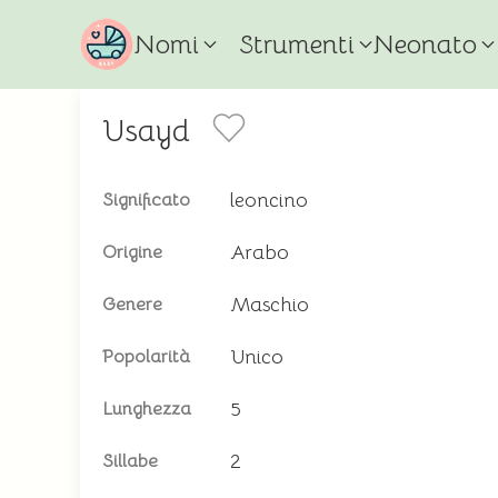
Nomi
Strumenti
Neonato
Usayd
leoncino
Significato
Arabo
Origine
Maschio
Genere
Unico
Popolarità
5
Lunghezza
2
Sillabe