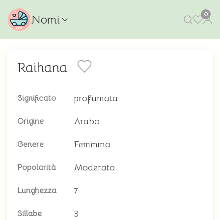
0
Nomi
Raihana
profumata
Significato
Arabo
Origine
Femmina
Genere
Moderato
Popolarità
7
Lunghezza
3
Sillabe