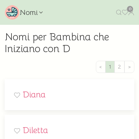
0
Nomi
Nomi per Bambina che
Iniziano con D
<
1
2
>
Diana
Diletta