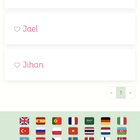
Jael
Jihan
<
1
>