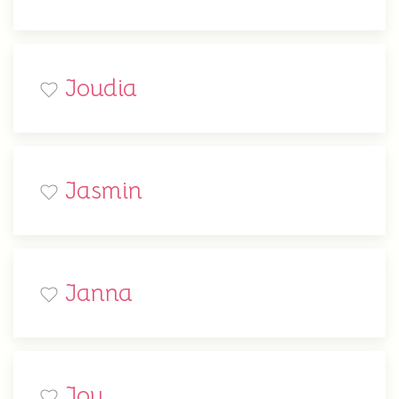
Joudia
Jasmin
Janna
Joy