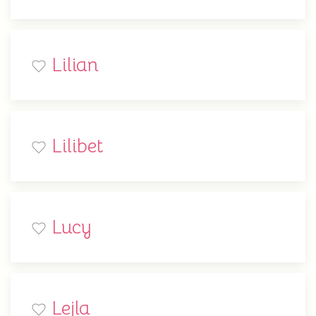
Lilian
Lilibet
Lucy
Lejla